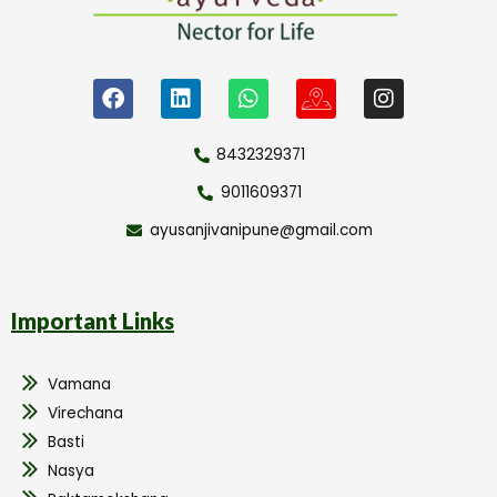
8432329371
9011609371
ayusanjivanipune@gmail.com
Important Links
Vamana
Virechana
Basti
Nasya