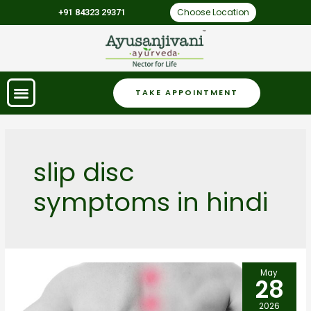
Choose Location
+91 84323 29371
TAKE APPOINTMENT
slip disc
symptoms in hindi
May
28
2026