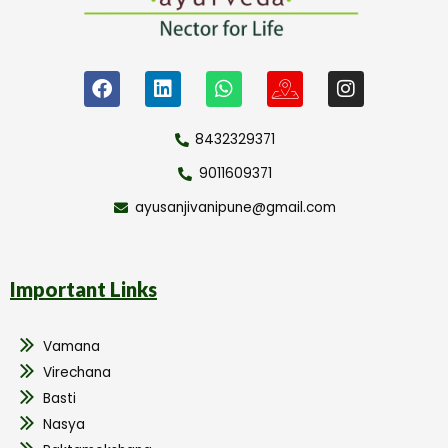
8432329371
9011609371
ayusanjivanipune@gmail.com
Important Links
Vamana
Virechana
Basti
Nasya