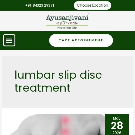
Choose Location
+91 84323 29371
TAKE APPOINTMENT
lumbar slip disc
treatment
May
28
2026