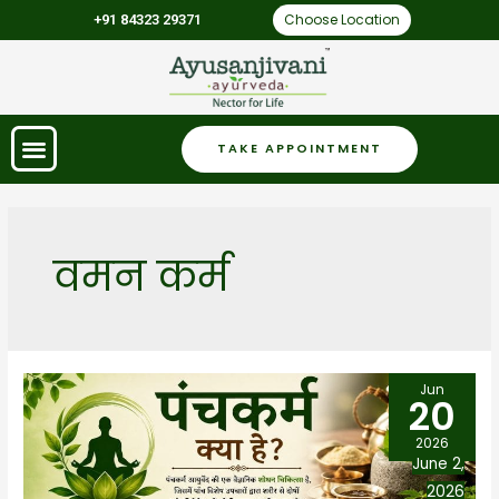
Choose Location
+91 84323 29371
TAKE APPOINTMENT
वमन कर्म
Jun
20
2026
June 2,
2026