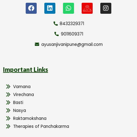
8432329371
9011609371
ayusanjivanipune@gmail.com
Important Links
Vamana
Virechana
Basti
Nasya
Raktamokshana
Therapies of Panchakarma