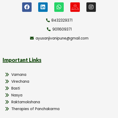
8432329371
9011609371
ayusanjivanipune@gmail.com
Important Links
Vamana
Virechana
Basti
Nasya
Raktamokshana
Therapies of Panchakarma