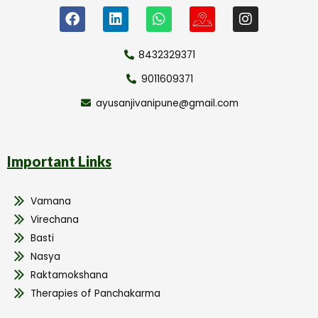
8432329371
9011609371
ayusanjivanipune@gmail.com
Important Links
Vamana
Virechana
Basti
Nasya
Raktamokshana
Therapies of Panchakarma