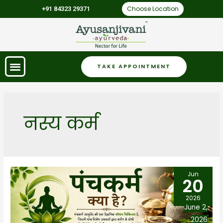
Choose Location
+91 84323 29371
TAKE APPOINTMENT
नस्य कर्म
Jun
20
2026
June 2,
2026