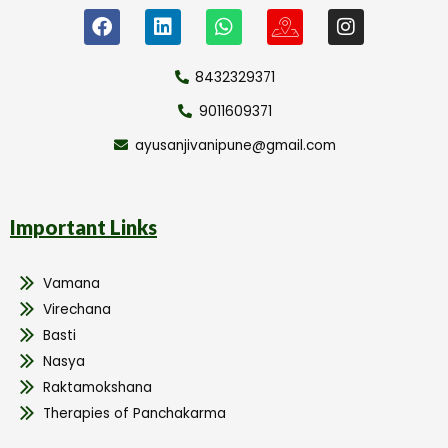
8432329371
9011609371
ayusanjivanipune@gmail.com
Important Links
Vamana
Virechana
Basti
Nasya
Raktamokshana
Therapies of Panchakarma